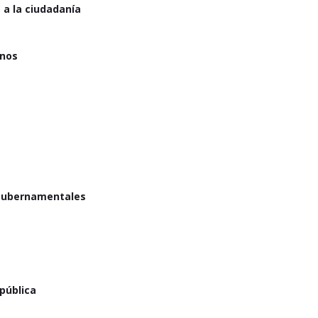
 a la ciudadanía
rnos
y gubernamentales
 pública