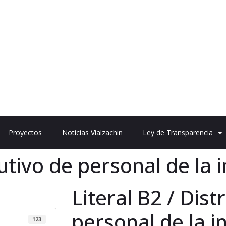
Proyectos
Noticias Vialzachin
Ley de Transparencia
butivo de personal de la i
Literal B2 / Dist
personal de la i
123